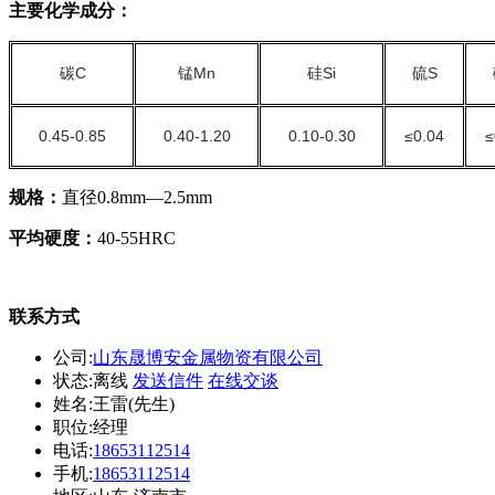
主要化学成分：
碳
C
锰
Mn
硅
Si
硫
S
0.45-0.85
0.40-1.20
0.10-0.30
≤0.04
≤
规格：
直径
0.8mm—2.5mm
平均硬度：
40-55HRC
联系方式
公司:
山东晟博安金属物资有限公司
状态:
离线
发送信件
在线交谈
姓名:王雷(先生)
职位:经理
电话:
18653112514
手机:
18653112514