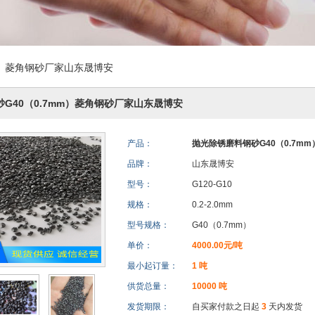
m）菱角钢砂厂家山东晟博安
G40（0.7mm）菱角钢砂厂家山东晟博安
产品：
抛光除锈磨料钢砂G40（0.7m
品牌：
山东晟博安
型号：
G120-G10
规格：
0.2-2.0mm
型号规格：
G40（0.7mm）
单价：
4000.00元/吨
最小起订量：
1 吨
供货总量：
10000 吨
发货期限：
自买家付款之日起
3
天内发货